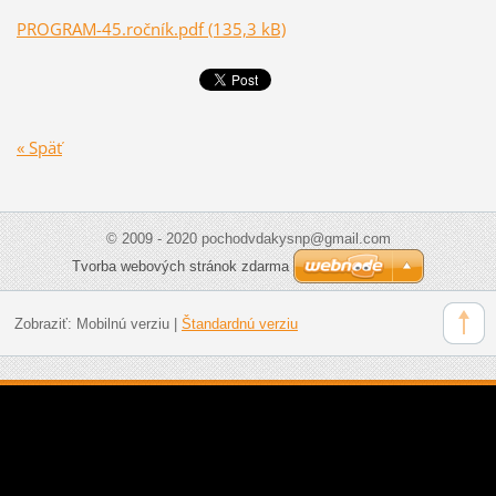
PROGRAM-45.ročník.pdf (135,3 kB)
« Späť
© 2009 - 2020 pochodvdakysnp@gmail.com
Tvorba webových stránok zdarma
Zobraziť:
Mobilnú verziu
|
Štandardnú verziu